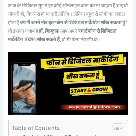
आज के डिजिटल युग में हर कोई ऑनलाइन काम करना चाहता है चाहे वो
नौकरी हो, बिज़नेस हो या फ्रीलांसिंग। लेकिन बहुत से लोगों का सवाल
होता है
क्या मैं अपने मोबाइल फोन से डिजिटल मार्केटिंग सीख सकता हूं?
तो इसका जवाब है
हाँ, बिल्कुल!
आप अपने
स्मार्टफोन से डिजिटल
मार्केटिंग 100% सीख सकते हैं
, वो भी बिना लैपटॉप के।
Table of Contents