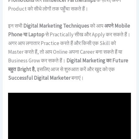
Promotions
और
Influencer Partnerships
के ज़रिए अपने
Product को सीधे लोगों तक पहुँचा सकते हैं।
इन सभी
Digital Marketing Techniques
को आप
अपने Mobile
Phone या Laptop
से Practically सीख और Apply कर सकते हैं।
अगर आप लगातार Practice करते हैं और किसी एक Skill को
Master करते हैं, तो आप Online अपना Career बना सकते हैं या
Business Grow कर सकते हैं।
Digital Marketing का Future
बहुत Bright है
, इसलिए आज से शुरुआत करें और खुद को एक
Successful Digital Marketer
बनाएं।